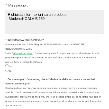
*
Messaggio :
*
INFORMATIVA SULLA PRIVACY
Informativa ex artt. 13-14 Reg.to UE 2016/679 rilasciata da NIDEC FIR
INTERNATIONAL S.R.L.
Letta l’
informativa privacy
, l’Interessato presta il proprio consenso al trattamento dei
propri dati per le finalità e secondo le modalità indicate nella predetta informativa.
ndr: La firma è sostituita dal click
Si
No
*
Consenso per il “marketing diretto” derivante dalla scrivente e da società
controllate/collegate
.
Il sottoscritto/a, con la firma apposta di seguito, esprime anche il proprio consenso
specifico per il ricevimento di comunicazioni di carattere promozionale, informativo e
pubblicitario. Resta inteso fin d’ora, che è un preciso diritto del sottoscritto revocare in
qualunque momento il presente consenso rivolgendosi al responsabile per il riscontro
agli interessati.