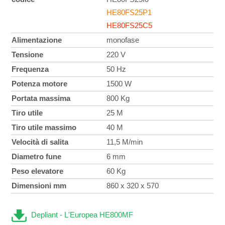
HE80FS25P1
HE80FS25C5
Alimentazione
monofase
Tensione
220 V
Frequenza
50 Hz
Potenza motore
1500 W
Portata massima
800 Kg
Tiro utile
25 M
Tiro utile massimo
40 M
Velocità di salita
11,5 M/min
Diametro fune
6 mm
Peso elevatore
60 Kg
Dimensioni mm
860 x 320 x 570
Depliant - L'Europea HE800MF