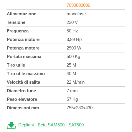
7090000006
Alimentazione
monofase
Tensione
220 V
Frequenza
50 Hz
Potenza motore
3,89 Hp
Potenza motore
2900 W
Portata massima
500 Kg
Tiro utile
25 M
Tiro utile massimo
40 M
Velocità di salita
22 M/min
Diametro fune
7 mm
Peso elevatore
57 Kg
Dimensioni mm
755x280x430
Depliant - Beta SAM500 - SAT500