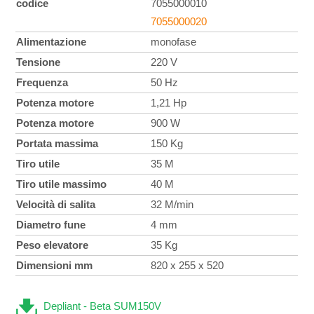
codice
7055000010
7055000020
Alimentazione
monofase
Tensione
220 V
Frequenza
50 Hz
Potenza motore
1,21 Hp
Potenza motore
900 W
Portata massima
150 Kg
Tiro utile
35 M
Tiro utile massimo
40 M
Velocità di salita
32 M/min
Diametro fune
4 mm
Peso elevatore
35 Kg
Dimensioni mm
820 x 255 x 520
Depliant - Beta SUM150V