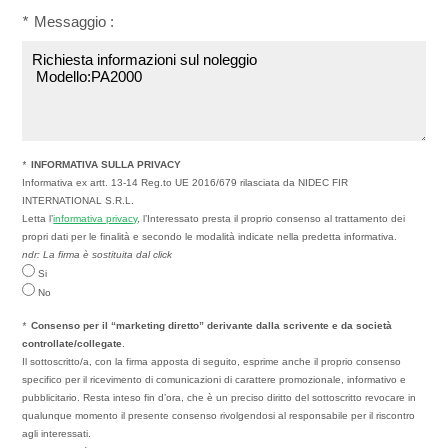
*
Messaggio :
*
INFORMATIVA SULLA PRIVACY
Informativa ex artt. 13-14 Reg.to UE 2016/679 rilasciata da NIDEC FIR
INTERNATIONAL S.R.L.
Letta l’
informativa privacy
, l’Interessato presta il proprio consenso al trattamento dei
propri dati per le finalità e secondo le modalità indicate nella predetta informativa.
ndr: La firma è sostituita dal click
Si
No
*
Consenso per il “marketing diretto” derivante dalla scrivente e da società
controllate/collegate
.
Il sottoscritto/a, con la firma apposta di seguito, esprime anche il proprio consenso
specifico per il ricevimento di comunicazioni di carattere promozionale, informativo e
pubblicitario. Resta inteso fin d’ora, che è un preciso diritto del sottoscritto revocare in
qualunque momento il presente consenso rivolgendosi al responsabile per il riscontro
agli interessati.