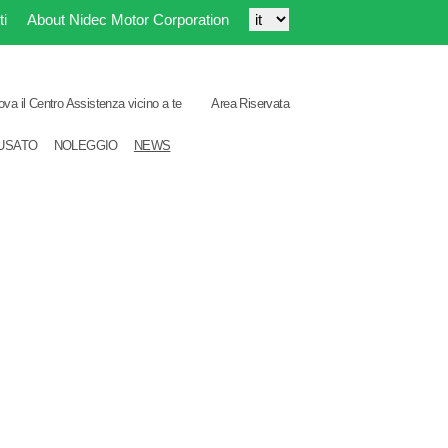
ti
About Nidec Motor Corporation
ova il Centro Assistenza vicino a te
Area Riservata
USATO
NOLEGGIO
NEWS