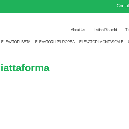
Contat
About Us
Listino Ricambi
Tr
ELEVATORI BETA
ELEVATORI L'EUROPEA
ELEVATORI MONTASCALE
Piattaforma